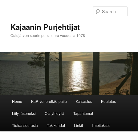
Skip
to
Sear
primary
content
Kajaanin Purjehtijat
Oulujärven suurin pursiseura vuodesta 1978
M
Home
KaP-veneretkikilpailu
Katsastus
Koulutus
a
i
Liity jäseneksi
Ota yhteyttä
Tapahtumat
n
m
Tietoa seurasta
Tukikohdat
Linkit
Ilmoitukset
e
n