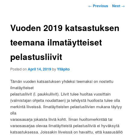
P
u
←
Previous
Next
→
o
s
t
Vuoden 2019 katsastuksen
n
a
teemana ilmatäytteiset
v
i
pelastusliivit
g
a
t
Posted on
April 14, 2019
by
Ylläpito
i
o
Tämän vuoden katsastuksen yhdeksi teemaksi on nostettu
n
ilmatäytteiset
pelastusliivit (l. paukkuliivit). Liivit tulee huoltaa vuosittain
(valmistajan ohjeita noudattaen) ja tehdystä huollosta tulee olla
merkintä liiveissä. Ilmatäytteisten pelastusliivien mukana täytyy
olla
varaosasarja jokaista liiviä kohti. Ilman huoltomerkintää tai
varaosasarjaa olevaa ilmatäytteistä pelastusliiviä ei hyväksytä
katsastuksessa. Joissakin liiveissä on havaittu, että kaasusäiliö