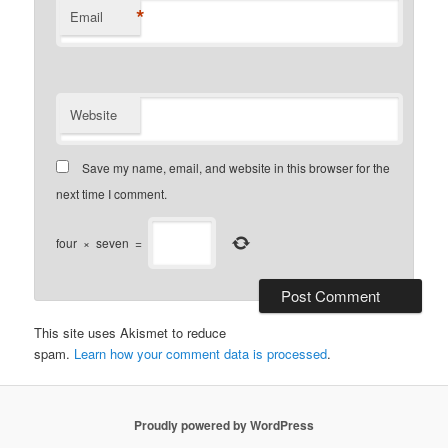
*
Email
Website
Save my name, email, and website in this browser for the
next time I comment.
four
×
seven
=
This site uses Akismet to reduce
spam.
Learn how your comment data is processed
.
Proudly powered by WordPress