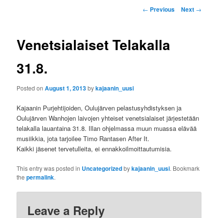
P
u
←
Previous
Next
→
o
s
t
Venetsialaiset Telakalla
n
a
31.8.
v
i
Posted on
August 1, 2013
by
kajaanin_uusi
g
a
Kajaanin Purjehtijoiden, Oulujärven pelastusyhdistyksen ja
t
Oulujärven Wanhojen laivojen yhteiset venetsialaiset järjestetään
i
telakalla lauantaina 31.8. Illan ohjelmassa muun muassa elävää
o
musiikkia, jota tarjoilee Timo Rantasen After It.
n
Kaikki jäsenet tervetulleita, ei ennakkoilmoittautumisia.
This entry was posted in
Uncategorized
by
kajaanin_uusi
. Bookmark
the
permalink
.
Leave a Reply