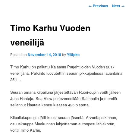
P
u
←
Previous
Next
→
o
s
t
Timo Karhu Vuoden
n
a
veneilijä
v
i
Posted on
November 14, 2018
by
Ylläpito
g
a
Timo Karhu on palkittu Kajaanin Purjehtijoiden Vuoden 2017
t
veneilijänä. Palkinto luovutettiin seuran pikkujoulussa lauantaina
i
25.11.
o
n
Seuran omana kilpailuna järjestettävän Ruori-cupin voitti jälleen
Juha Haataja. Sea View-purjeveneellään Saimaalla ja merellä
seilannut Haataja keräsi kisassa 425 pistettä.
Kilpailukupongin jätti kuusi seuran jäsentä. Arvontapalkinnon,
osuuskauppa Maakunnan lahjoittaman autonpesulahjakortin,
voitti Timo Karhu.