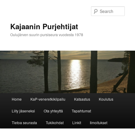
Skip
to
Sear
primary
content
Kajaanin Purjehtijat
Oulujärven suurin pursiseura vuodesta 1978
M
Home
KaP-veneretkikilpailu
Katsastus
Koulutus
a
i
Liity jäseneksi
Ota yhteyttä
Tapahtumat
n
m
Tietoa seurasta
Tukikohdat
Linkit
Ilmoitukset
e
n