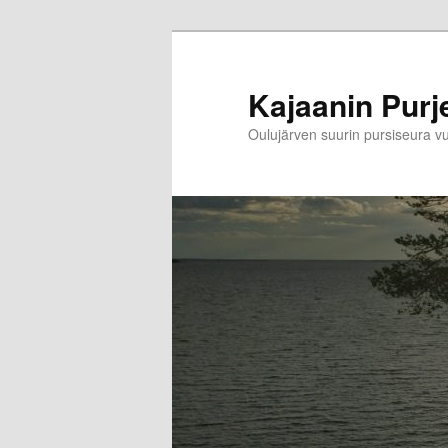
Skip
to
primary
Kajaanin Purje
content
Oulujärven suurin pursiseura 