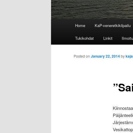
M
Home
KaP-veneretkikilpailu
a
i
Tukikohdat
Linkit
Ilmoit
n
m
Posted on
January 22, 2014
by
kaja
e
n
u
”Sa
Kiinnostaa
Päijänteel
Järjestämm
Vesikatto