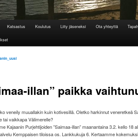
Katsastus
Koulutus
Liity jäseneksi
Ota yhteyttä
Tapa
ukset
anin_uusi
imaa-illan” paikka vaihtun
ko veneily muuallakin kuin kotivesillä. Oletko harkinnut veneretkeä S
le tai vaikkapa Välimerelle?
e Kajaanin Purjehtijoiden ”Saimaa-illan” maanantaina 3.2. kello 18 a
palvelu Kemppaisen tiloissa os. Lankkukuja 6. Kertaamme kokemuksi