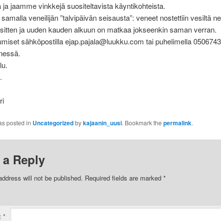
ä ja jaamme vinkkejä suositeltavista käyntikohteista.
amalla veneilijän ”talvipäivän seisausta”: veneet nostettiin vesiltä ne
 sitten ja uuden kauden alkuun on matkaa jokseenkin saman verran.
tumiset sähköpostilla ejap.pajala@luukku.com tai puhelimella 05067431 
nessä.
lu.
.
i
as posted in
Uncategorized
by
kajaanin_uusi
. Bookmark the
permalink
.
 a Reply
address will not be published.
Required fields are marked
*
t
*