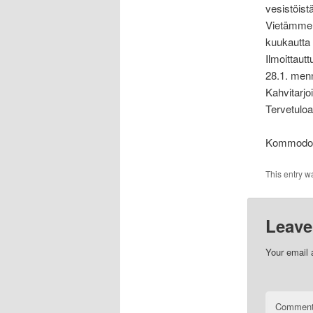
vesistöist
Vietämme s
kuukautta
Ilmoittaut
28.1. men
Kahvitarjoi
Tervetuloa
Kommodor
This entry w
Leave
Your email 
Commen